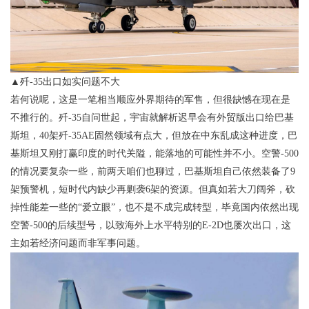
▲歼-35出口如实问题不大
若何说呢，这是一笔相当顺应外界期待的军售，但很缺憾在现在是
不推行的。歼-35自问世起，宇宙就解析迟早会有外贸版出口给巴基
斯坦，40架歼-35AE固然领域有点大，但放在中东乱成这种进度，巴
基斯坦又刚打赢印度的时代关隘，能落地的可能性并不小。空警-500
的情况要复杂一些，前两天咱们也聊过，巴基斯坦自己依然装备了9
架预警机，短时代内缺少再剿袭6架的资源。但真如若大刀阔斧，砍
掉性能差一些的“爱立眼”，也不是不成完成转型，毕竟国内依然出现
空警-500的后续型号，以致海外上水平特别的E-2D也屡次出口，这
主如若经济问题而非军事问题。